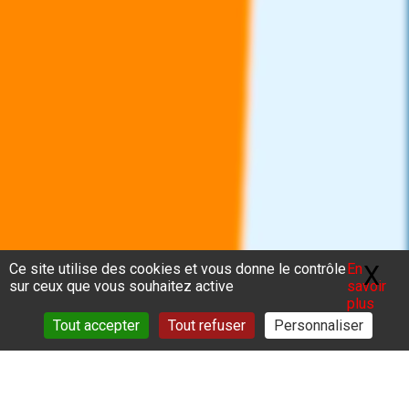
Ce site utilise des cookies et vous donne le contrôle
En
X
Ma
sur ceux que vous souhaitez active
savoir
plus
Tout accepter
Tout refuser
Personnaliser
Vous êtes ici :
Accueil
>
Accompagnement
>
Déterminations