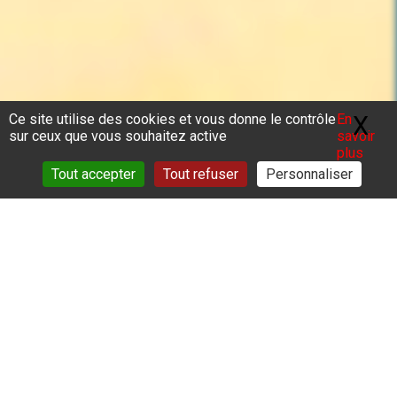
Ce site utilise des cookies et vous donne le contrôle
En
X
Ma
sur ceux que vous souhaitez active
savoir
plus
Tout accepter
Tout refuser
Personnaliser